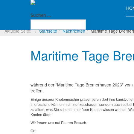
HO
Internationale Gilde der Knotenmacher e.V.
Suchen ...
Aktuelle Seite:
Startseite
Nachrichten
Maritime Tage Bremer
Maritime Tage Br
während der "Maritime Tage Bremerhaven 2026" vom 13
treffen.
Einige unserer Knotenmacher präsentieren dort ihre kunstvolle
Interessierte können nicht nur zuschauen, sondern auch selbst
zu allem, was Sie schon immer über Knoten wissen wollten. We
Knoten üben.
Wir freuen uns auf Eueren Besuch.
Ort: