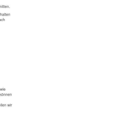
itten.
halten
ach
 wie
 können
ilen wir