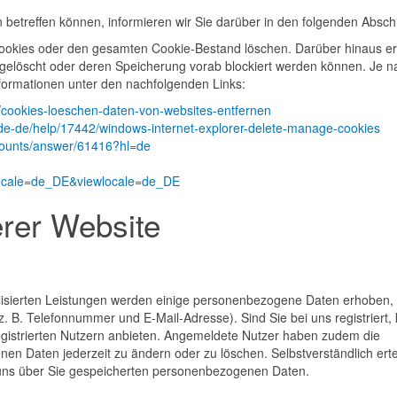
etreffen können, informieren wir Sie darüber in den folgenden Abschn
Cookies oder den gesamten Cookie-Bestand löschen. Darüber hinaus er
 gelöscht oder deren Speicherung vorab blockiert werden können. Je n
nformationen unter den nachfolgenden Links:
kb/cookies-loeschen-daten-von-websites-entfernen
/de-de/help/17442/windows-internet-explorer-delete-manage-cookies
ccounts/answer/61416?hl=de
locale=de_DE&viewlocale=de_DE
erer Website
alisierten Leistungen werden einige personenbezogene Daten erhoben,
. B. Telefonnummer und E-Mail-Adresse). Sind Sie bei uns registriert,
 registrierten Nutzern anbieten. Angemeldete Nutzer haben zudem die
nen Daten jederzeit zu ändern oder zu löschen. Selbstverständlich erte
n uns über Sie gespeicherten personenbezogenen Daten.