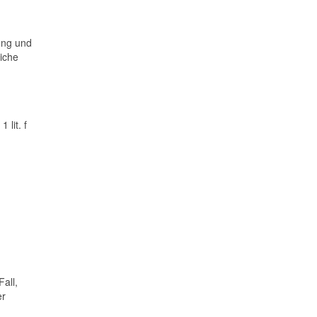
ung und
iche
lit. f
all,
er