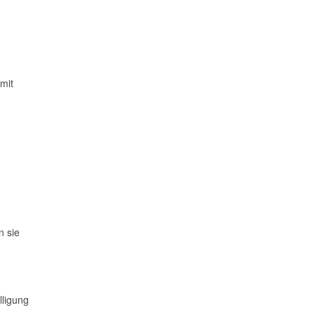
mit
n sie
lligung