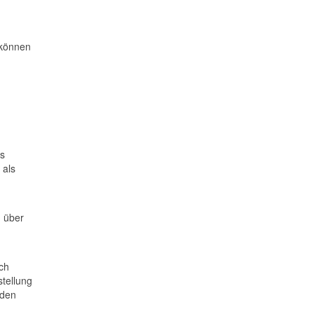
 können
es
 als
 über
ch
stellung
rden