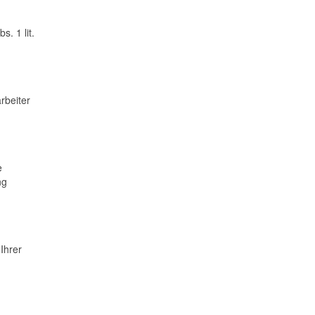
. 1 lit.
rbeiter
e
ng
 Ihrer