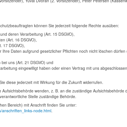
Vorsitzender), Yuval Dvoran (2. Vorsitzender), Peter Petersen (Kassenw
hutzbeauftragten können Sie jederzeit folgende Rechte ausüben:
 und deren Verarbeitung (Art. 15 DSGVO),
ten (Art. 16 DSGVO),
rt. 17 DSGVO),
 Ihre Daten aufgrund gesetzlicher Pflichten noch nicht löschen dürfen 
n bei uns (Art. 21 DSGVO) und
rarbeitung eingewilligt haben oder einen Vertrag mit uns abgeschlosse
Sie diese jederzeit mit Wirkung für die Zukunft widerrufen.
ne Aufsichtsbehörde wenden, z. B. an die zuständige Aufsichtsbehörde 
verantwortliche Stelle zuständige Behörde.
hen Bereich) mit Anschrift finden Sie unter:
s/anschriften_links-node.html
.